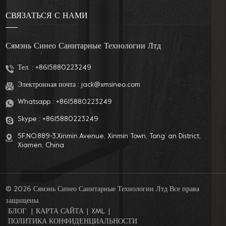
СВЯЗАТЬСЯ С НАМИ
Сямэнь Синео Санитарные Технологии Лтд
Тел. :
+8615880223249
Электронная почта :
jack@xmsineo.com
Whatsapp :
+8615880223249
Skype :
+8615880223249
5F,NO.889-3,Xinmin Avenue, Xinmin Town, Tong’ an District,
Xiamen, China
© 2026 Сямэнь Синео Санитарные Технологии Лтд Все права
защищены.
БЛОГ
|
КАРТА САЙТА
|
XML
|
ПОЛИТИКА КОНФИДЕНЦИАЛЬНОСТИ