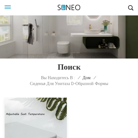
Поиск
Вы Находитесь В :
/
Дом
/
Сиденья Для Унитаза D-Образной Формы