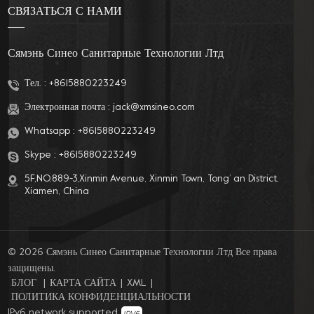
СВЯЗАТЬСЯ С НАМИ
Сямэнь Синео Санитарные Технологии Лтд
Тел. :
+8615880223249
Электронная почта :
jack@xmsineo.com
Whatsapp :
+8615880223249
Skype :
+8615880223249
5F,NO.889-3,Xinmin Avenue, Xinmin Town, Tong’ an District,
Xiamen, China
© 2026 Сямэнь Синео Санитарные Технологии Лтд Все права
защищены.
БЛОГ
|
КАРТА САЙТА
|
XML
|
ПОЛИТИКА КОНФИДЕНЦИАЛЬНОСТИ
IPv6 network supported